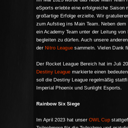
eSports erlebte eine erfolgreiche Saison
großartige Erfolge erzielte. Wir gratuli
zum Aufstieg ins Main Team. Neben dem
ein Academy Team unter der Leitung von
begleiten zu dürfen. Auch unsere andere
der
Nitro League
sammeln. Vielen Dank fü
Der Rocket League Bereich hat im Juli 2
Destiny League
markierte einen bedeutend
soll die Destiny League regelmäßig statt
Imperial Phoenix und Sunlight Esports.
Rainbow Six Siege
Im April 2023 hat unser
OWL Cup
stattge
Teilnehmern für die Teilnahme und gratu