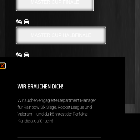
MASTER CUP FINALE
MASTER CUP HALBFINALE
HEROS CUP 3. PLATZ UND FINALE
WIR BRAUCHEN DICH!
Wir suchen engagierte Department Manager
HEROS CUP HALBFINALE
für Rainbow Six Siege, Rocket League und
Valorant – und du könntest der Perfekte
Kandidat dafür sein!
Copyright © 2026 Next Destiny eSports
Impressum
Datenschutz