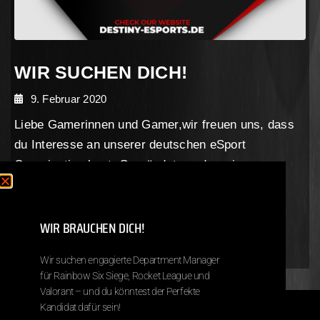
WIR SUCHEN DICH!
9. Februar 2020
Liebe Gamerinnen und Gamer,wir freuen uns, dass
du Interesse an unserer deutschen eSport
Organisation hast. Gegründet wurden wir am
09.02.2020. Seitdem sind wir zu einer kleinen
Familie zusammengewachsen! Vertreten sind…
WIR BRAUCHEN DICH!
Wir suchen engagierte Department Manager
für Rainbow Six Siege, Rocket League und
Valorant – und du könntest der Perfekte
Kandidat dafür sein!
Copyright © 2026 Next Destiny eSports