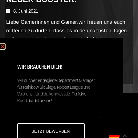
8. Juni 2021
Liebe Gamerinnen und Gamer,wir freuen uns euch
mitteilen zu dürfen, dass es in den nächsten Tagen
auf unserem Instagram-Account ein kleines
Gewinnspiel in Kooperation mit unserem Partner
SUMMACUM geben wird!…
WIR BRAUCHEN DICH!
Wir suchen engagierte Department Manager
für Rainbow Six Siege, Rocket League und
Valorant – und du könntest der Perfekte
Kandidat dafür sein!
Copyright © 2026 Next Destiny eSports
Impressum
Datenschutz
JETZT BEWERBEN