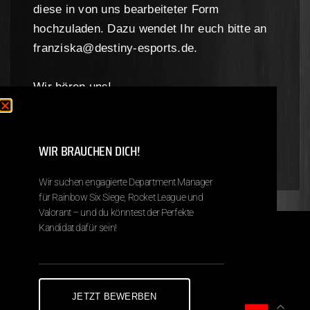
diese in von uns bearbeiteter Form
hochzuladen. Dazu wendet Ihr euch bitte an
franziska@destiny-esports.de.
Wir hören uns!
Franziska R.
Chief Marketing Officer
WIR BRAUCHEN DICH!
Wir suchen engagierte Department Manager
für Rainbow Six Siege, Rocket League und
Valorant – und du könntest der Perfekte
Kandidat dafür sein!
Copyright © 2026 Next Destiny eSports
Impressum
Datenschutz
JETZT BEWERBEN