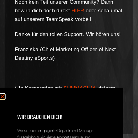
Noch kein Teil unserer Community? Dann
bewirb dich doch direkt
HIER
oder schau mal
auf unserem TeamSpeak vorbei!
Danke für den tollen Support. Wir hören uns!
Franziska (Chief Marketing Officer of Next
Destiny eSports)
* In Kooperation mit
SUMMACUM
, deinem
Gamingbooster. (5 % Rabatt mit „NDE“)
** In Kooperation mit
WINVIN
, unser Online-
Shop des Vertrauens.
WIR BRAUCHEN DICH!
Wir suchen engagierte Department Manager
für Rainbow Six Siege, Rocket League und