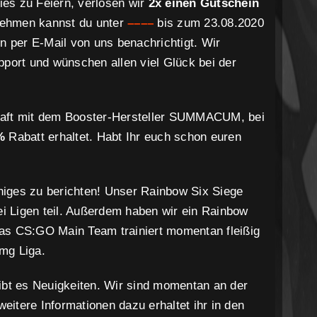
ies zu Feiern, verlosen wir
2x einen Gutschein
lnehmen kannst du unter
–
–
–
–
bis zum 23.08.2020
 per E-Mail von uns benachrichtigt. Wir
pport und wünschen allen viel Glück bei der
chaft mit dem Booster-Hersteller SUMMACUM, bei
 %
Rabatt
erhaltet. Habt Ihr euch schon euren
niges zu berichten! Unser Rainbow Six Siege
Ligen teil. Außerdem haben wir ein Rainbow
Das CS:GO Main Team trainiert momentan fleißig
dmg Liga.
bt es Neuigkeiten. Wir sind momentan an der
eitere Informationen dazu erhaltet ihr in den