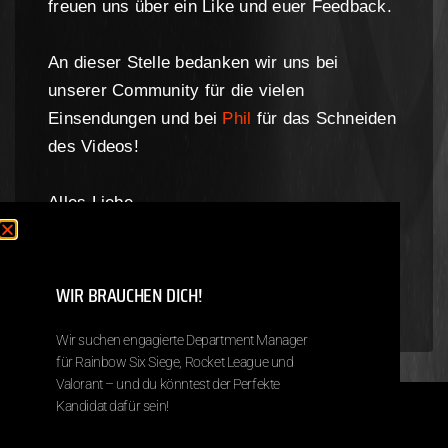
freuen uns über ein Like und euer Feedback.
An dieser Stelle bedanken wir uns bei
unserer Community für die vielen
Einsendungen und bei
Phil
für das Schneiden
des Videos!
Alles Liebe
Franziska R.
Chief Marketing Officer
WIR BRAUCHEN DICH!
Wir suchen engagierte Department Manager
für Rainbow Six Siege, Rocket League und
Valorant – und du könntest der Perfekte
Kandidat dafür sein!
Copyright © 2026 Next Destiny eSports