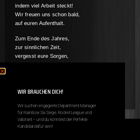
indem viel Arbeit steckt!
Wir freuen uns schon bald,
auf euren Aufenthalt.
Zum Ende des Jahres,
zur sinnlichen Zeit,
vergesst eure Sorgen,
den Kummer, das Leid!
Vielen Dank an die schöne Zeit in NDe und
auf das nächste Jahr ein besseres wird!“
WIR BRAUCHEN DICH!
Wir suchen engagierte Department Manager
für Rainbow Six Siege, Rocket League und
Valorant – und du könntest der Perfekte
Kandidat dafür sein!
Copyright © 2026 Next Destiny eSports
Impressum
Datenschutz