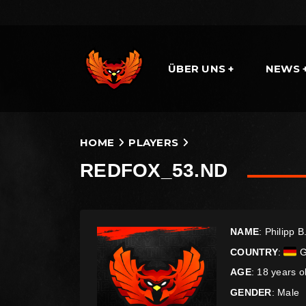
ÜBER UNS
NEWS
HOME
PLAYERS
REDFOX_53.ND
NAME
: Philipp B
COUNTRY
:
G
AGE
: 18 years o
GENDER
: Male