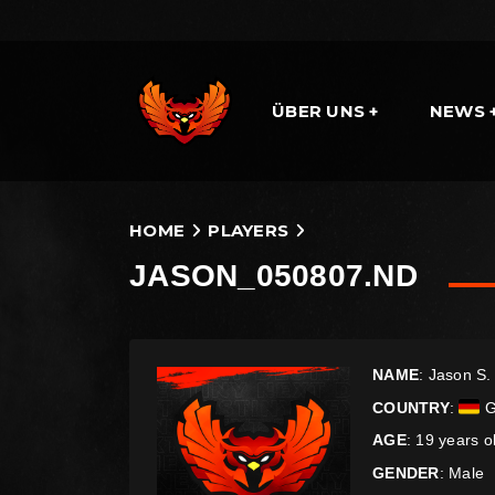
ÜBER UNS
NEWS
HOME
PLAYERS
JASON_050807.ND
NAME
: Jason S.
COUNTRY
:
G
AGE
: 19 years o
GENDER
: Male