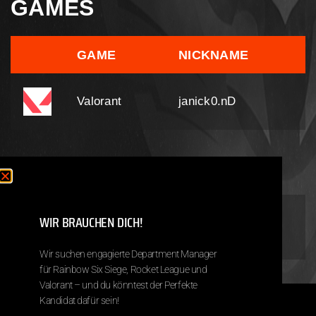
GAMES
GAME
NICKNAME
Valorant
janick0.nD
TEAMS
WIR BRAUCHEN DICH!
Valorant – Team Quack
- To the present
Wir suchen engagierte Department Manager
für Rainbow Six Siege, Rocket League und
Valorant – und du könntest der Perfekte
Kandidat dafür sein!
Copyright © 2026 Next Destiny eSports