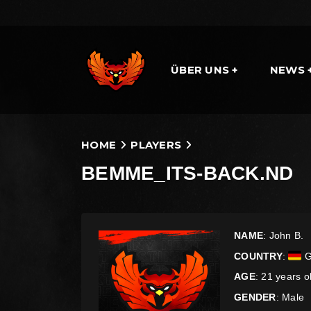
ÜBER UNS
NEWS
HOME
PLAYERS
BEMME_ITS-BACK.ND
NAME
: John B.
COUNTRY
:
G
AGE
: 21 years o
GENDER
: Male