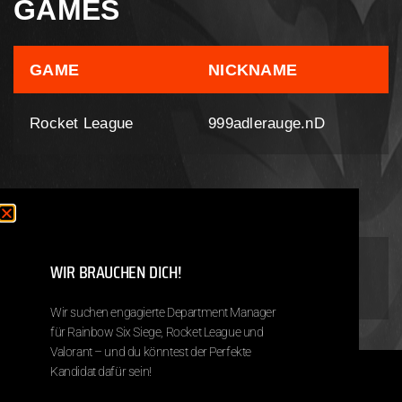
GAMES
GAME
NICKNAME
Rocket League
999adlerauge.nD
TEAMS
WIR BRAUCHEN DICH!
RL – Team Sideswipe
- To the present
Wir suchen engagierte Department Manager
für Rainbow Six Siege, Rocket League und
Valorant – und du könntest der Perfekte
Kandidat dafür sein!
Copyright © 2026 Next Destiny eSports