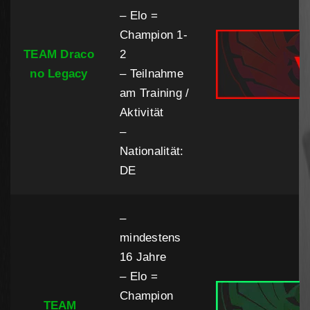
– Elo =
Champion 1-
TEAM Draco
2
no Legacy
– Teilnahme
am Training /
Aktivität
–
Nationalität:
DE
–
mindestens
16 Jahre
– Elo =
Champion
TEAM