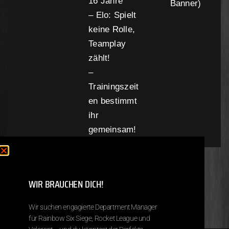
16 Jahre
Banner)
– Elo: Spielt
keine Rolle,
Teamplay
zählt!
–
Trainingszeit
en bestimmt
ihr
gemeinsam!
*Bitte bedenkt, dass die Voraussetzungen auch in
WIR BRAUCHEN DICH!
manchen fällen abweichen können. [Stand:
31.07.2026]
Wir suchen engagierte Department Manager
für Rainbow Six Siege, Rocket League und