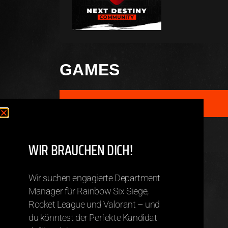
GAMES
GAME
Rainbow Six Siege
WIR BRAUCHEN DICH!
TEAMS
Wir suchen engagierte Department
Manager für Rainbow Six Siege,
Rocket League und Valorant – und
R6 – Team Shadows
du könntest der Perfekte Kandidat