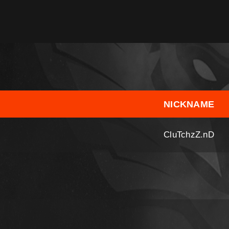
NICKNAME
CluTchzZ.nD