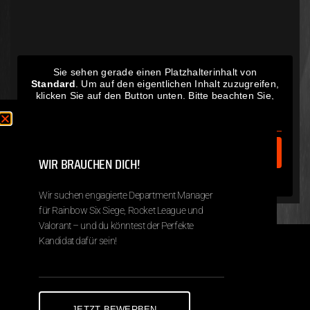
Sie sehen gerade einen Platzhalterinhalt von
Standard
. Um auf den eigentlichen Inhalt zuzugreifen,
klicken Sie auf den Button unten. Bitte beachten Sie,
dass dabei Daten an Drittanbieter weitergegeben
werden.
Inhalt entsperren
WIR BRAUCHEN DICH!
Weitere Informationen
Wir suchen engagierte Department Manager
für Rainbow Six Siege, Rocket League und
Valorant – und du könntest der Perfekte
Kandidat dafür sein!
Copyright © 2026 Next Destiny eSports
Impressum
Datenschutz
JETZT BEWERBEN